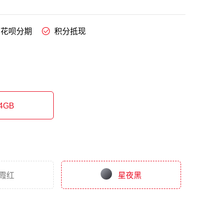
花呗分期
积分抵现
4GB
霞红
星夜黑