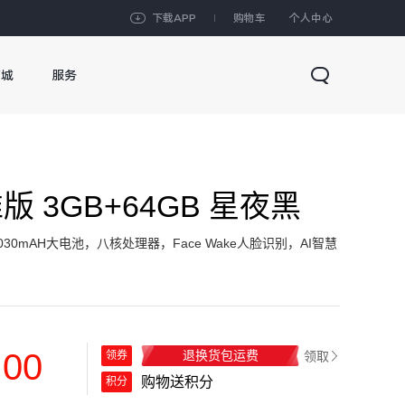
下载APP
购物车
个人中心
商城
服务
准版 3GB+64GB 星夜黑
030mAH大电池，八核处理器，Face Wake人脸识别，AI智慧
.00
退换货包运费
领取
领券
购物送积分
积分