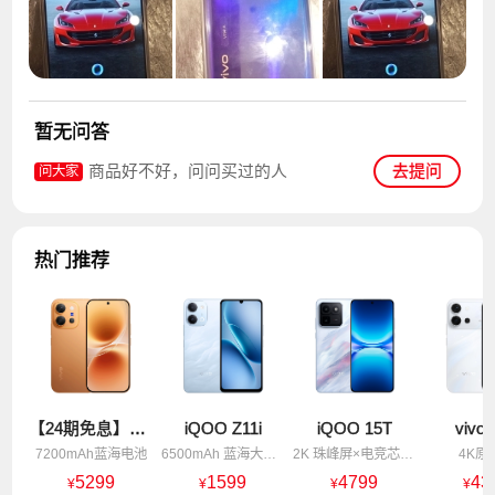
暂无问答
商品好不好，问问买过的人
去提问
问大家
热门推荐
【24期免息】vivo X300 E
iQOO Z11i
iQOO 15T
vivo 
7200mAh蓝海电池
6500mAh 蓝海大电池
2K 珠峰屏×电竞芯片Q3
4K原
5299
1599
4799
43
¥
¥
¥
¥