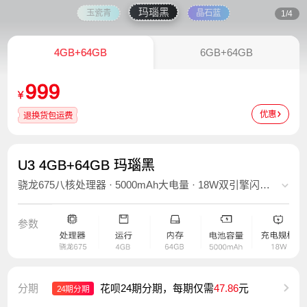
玛瑙黑
玉瓷青
晶石蓝
1/4
4GB+64GB
6GB+64GB
999
¥
优惠
退换货包运费
U3 4GB+64GB 玛瑙黑
骁龙675八核处理器 · 5000mAh大电量 · 18W双引擎闪充 ·
6.53英寸高清大屏 · 3D曲面机身 · 后置超广角AI三摄
参数
分期
花呗24期分期，每期仅需
47.86
元
24期分期