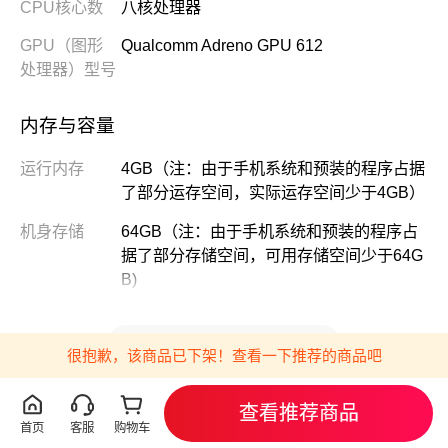
CPU核心数
八核处理器
GPU（图形
Qualcomm Adreno GPU 612
处理器）型号
内存与容量
运行内存
4GB（注：由于手机系统和预装的程序占据
了部分运存空间，实际运存空间少于4GB）
机身存储
64GB（注：由于手机系统和预装的程序占
据了部分存储空间，可用存储空间少于64G
B)
电池信息
展开
很抱歉，该商品已下架！查看一下推荐的商品吧
电池容量（典
5000mAh（典型值）
型值）
查看推荐商品
包装清单
首页
客服
购物车
充电规格
18W双引擎闪充