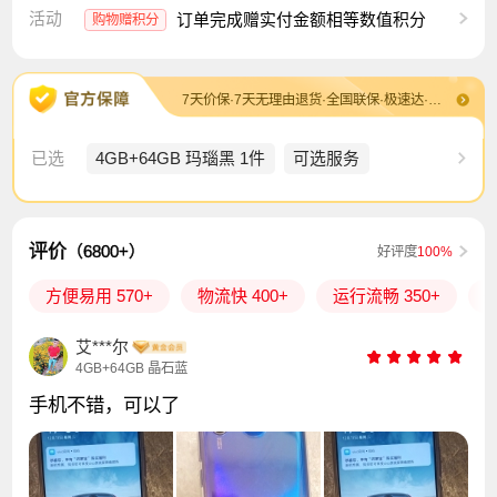
活动
订单完成赠实付金额相等数值积分
购物赠积分
7天价保·7天无理由退货·全国联保·极速达·退换货包运费
已选
4GB+64GB 玛瑙黑 1件
可选服务
评价
（6800+）
好评度
100%
方便易用 570+
物流快 400+
运行流畅 350+
外
艾***尔
4GB+64GB 晶石蓝
手机不错，可以了