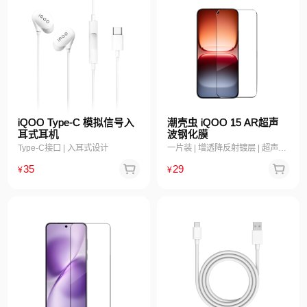
iQOO Type-C 模拟信号入
潮壳虫 iQOO 15 AR超声
耳式耳机
波钢化膜
Type-C接口 | 入耳式设计
一片装 | 增透降反射镀层 | 超声波指纹解锁 | 防污耐脏（温馨提醒：因存在共用机型性质，手机仅为示意展示）
35
29
¥
¥