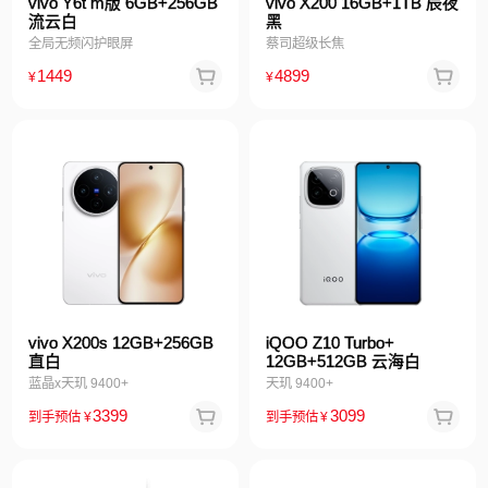
vivo Y6t m版 6GB+256GB
vivo X200 16GB+1TB 辰夜
流云白
黑
全局无频闪护眼屏
蔡司超级长焦
1449
4899
¥
¥
vivo X200s 12GB+256GB
iQOO Z10 Turbo+
直白
12GB+512GB 云海白
蓝晶x天玑 9400+
天玑 9400+
3399
3099
到手预估
¥
到手预估
¥