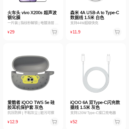
火车头 vivo X200s 超声波
森米 4A USB-A to Type-C
钢化膜
数据线 1.5米 白色
一片装 | 指纹秒解锁 | 电镀涂层 | 高清透亮 （温馨提醒：贴钢化膜前需先撕除手机上的高清膜）
支持44W超级快充
29
11.9
¥
¥
爱酷者 iQOO TWS 5e 硅
iQOO 6A 双Type-C闪充数
胶耳机保护套 灰色
据线 1.5米 灰色
抗压防摔 | 不粘灰尘 | 脏污可擦
支持120W Type-C接口充电器
12.9
52
¥
¥