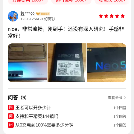
复***公
12GB+256GB 幻荧彩
nice，非常流畅，刚到手！还没有深入研究！手感非
常好！
问答
（9）
查看全部
王者可以开多少针
问
1个回答
支持和平精英144镇吗
问
1个回答
从0充电到100%需要多少分钟
问
1个回答