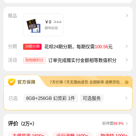
赠品
￥0
￥9.9
趣味贴纸
分期
花呗24期分期，每期仅需
100.56
元
24期分期
活动
订单完成赠实付金额相等数值积分
购物赠积分
7天价保·7天无理由退货·全国联保·退换货包运费
已选
8GB+256GB 幻荧彩 1件
可选服务
评价
（2万+）
好评度
99.9%
方便易用 1600+
运行流畅 1600+
物流快 1000+