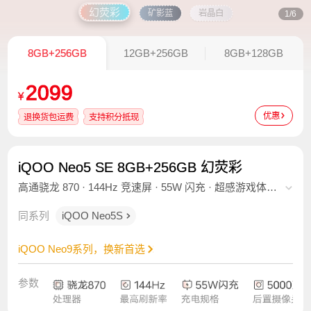
幻荧彩
矿影蓝
岩晶白
1/6
8GB+256GB
12GB+256GB
8GB+128GB
2099
¥
优惠
退换货包运费
支持积分抵现
iQOO Neo5 SE 8GB+256GB 幻荧彩
高通骁龙 870 · 144Hz 竞速屏 · 55W 闪充 · 超感游戏体验
· 环绕式立体双扬 · KPL 比赛用机测试认证
同系列
iQOO Neo5S
iQOO Neo9系列，换新首选
参数