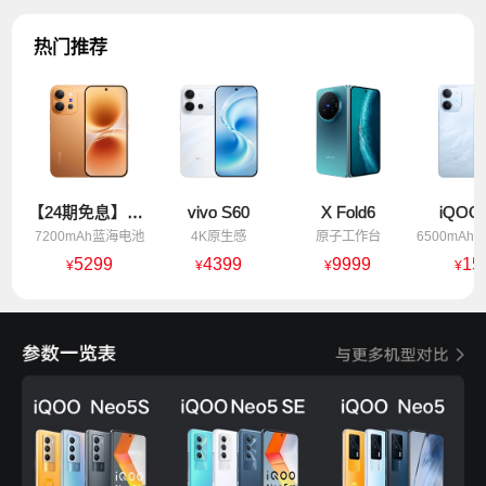
热门推荐
【24期免息】vivo X300 E
vivo S60
X Fold6
iQOO 
7200mAh蓝海电池
4K原生感
原子工作台
5299
4399
9999
15
¥
¥
¥
¥