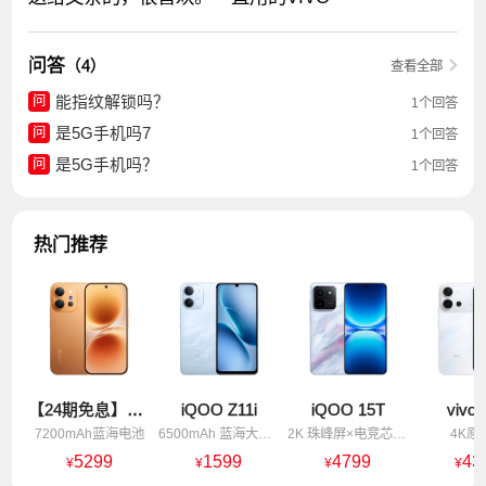
问答
（4）
查看全部
能指纹解锁吗？
问
1个回答
是5G手机吗7
问
1个回答
是5G手机吗？
问
1个回答
热门推荐
【24期免息】vivo X300 E
iQOO Z11i
iQOO 15T
vivo 
7200mAh蓝海电池
6500mAh 蓝海大电池
2K 珠峰屏×电竞芯片Q3
4K原
5299
1599
4799
43
¥
¥
¥
¥