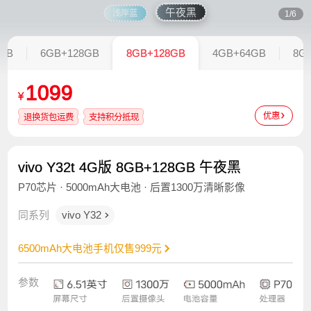
午夜黑
浅岸蓝
1/6
GB
6GB+128GB
8GB+128GB
4GB+64GB
8G
1099
¥
优惠
退换货包运费
支持积分抵现
vivo Y32t 4G版 8GB+128GB 午夜黑
P70芯片 · 5000mAh大电池 · 后置1300万清晰影像
同系列
vivo Y32
6500mAh大电池手机仅售999元
参数