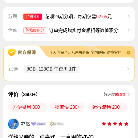
分期
花呗24期分期，每期仅需
52.65
元
24期分期
活动
订单完成赠实付金额相等数值积分
购物赠积分
7天价保·7天无理由退货·全国联保·退换货包运费
已选
8GB+128GB 午夜黑 1件
评价
（3600+）
好评度
98.8%
方便易用 300+
物流快 230+
运行流畅 200+
性
亦然
送给父亲的，很喜欢。一直用的VIVO