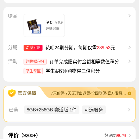
赠品
￥0
￥9.9
趣味贴纸
分期
花呗24期分期，每期仅需
239.53
元
24期分期
活动
订单完成赠实付金额相等数值积分
购物赠积分
学生&教师购物得三倍积分
学生专区
7天价保·7天无理由退货·全国联保·官方发货及售后·退换货包运费
已选
8GB+256GB 赛道版 1件
可选服务
评价
（9200+）
好评度
99.7%