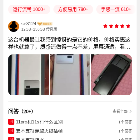
运行流畅 1000+
方便易用 780+
手感一流 610+
se3124
12GB+256GB 传奇版
这台机器最让我感到惊讶的是它的价格，价格实惠这
样也就算了，质感还做得一点不差，屏幕通透，看着
舒服，而且边框控制非常好，看着相当舒适。这机器
的价格，外观，硬件，没缺点，挑不动。
问答
（20+）
查看全部
11pro和11s有什么区别
问
1个回答
支不支持穿越火线插帧
问
1个回答
支不支持防水
问