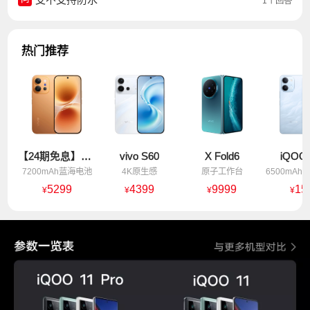
1个回答
热门推荐
【24期免息】vivo X300 E
vivo S60
X Fold6
iQOO 
7200mAh蓝海电池
4K原生感
原子工作台
5299
4399
9999
15
¥
¥
¥
¥