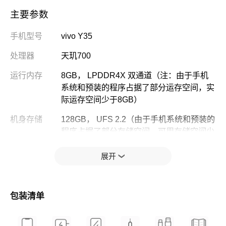
主要参数
手机型号
vivo Y35
处理器
天玑700
运行内存
8GB， LPDDR4X 双通道（注：由于手机
系统和预装的程序占据了部分运存空间，实
际运存空间少于8GB）
机身存储
128GB， UFS 2.2（由于手机系统和预装的
程序占据了部分存储空间，可用存储空间少
于128GB)
展开
电池容量（典
5000mAh
型值）
电池容量（额
4910mAh
包装清单
定值）