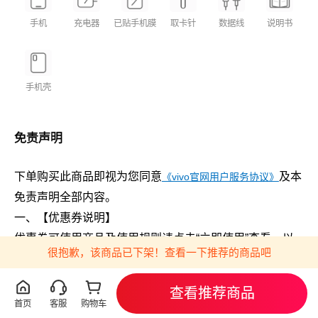
充电规格
15W充电
手机
充电器
已贴手机膜
取卡针
数据线
说明书
接口类型
Type-C
屏幕材质
LCD
屏幕尺寸
6.51英寸
手机壳
屏幕分辨率
1600×720
免责声明
前置摄像头
500万像素
后置摄像头
1300万像素主摄像头+200万像素微距摄像
下单购买此商品即视为您同意
及本
《vivo官网用户服务协议》
头
免责声明全部内容。
解锁方式
侧边指纹,面部识别
一、【优惠券说明】
优惠券可使用商品及使用规则请点击“立即使用”查看，以
处理器
很抱歉，该商品已下架！查看一下推荐的商品吧
实时显示为准。
CPU型号
天玑700
展开
查看推荐商品
二、【禁止刷单】
首页
客服
购物车
CPU核心数
八核处理器