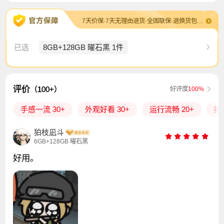
7天价保·7天无理由退货·全国联保·退换货包运费
已选
8GB+128GB 曜石黑 1件
评价
（100+）
好评度
100%
手感一流 30+
外观好看 30+
运行流畅 20+
拍
狛枝凪斗
6GB+128GB 曜石黑
好用。