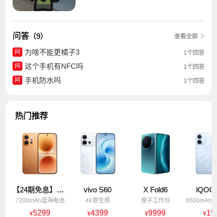
问答
（9）
查看全部
为啥不能更橘子3
问
1个回答
这个手机有NFC吗
问
1个回答
手机防水吗
问
1个回答
热门推荐
【24期免息】vivo X300 E
vivo S60
X Fold6
iQOO 
7200mAh蓝海电池
4K原生感
原子工作台
5299
4399
9999
15
¥
¥
¥
¥