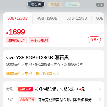
曜石黑
晨曦金
冰云蓝
1/4
8GB+128GB
4GB+128GB
6GB+128GB
8GB+
1699
¥
优惠
退换货包运费
支持积分抵现
vivo Y35 8GB+128GB 曜石黑
5000mAh大电池 · 8+128GB大内存 · 双模5G芯片
6500mAh大电池手机仅售999元
分期
花呗24期分期，每期仅需
81.4
元
24期分期
活动
订单完成赠实付金额相等数值积分
购物赠积分