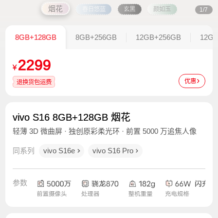
烟花
春日悠蓝
玄黑
颜如玉
1/7
8GB+128GB
8GB+256GB
12GB+256GB
12GB
2299
¥
优惠
退换货包运费
vivo S16 8GB+128GB 烟花
轻薄 3D 微曲屏 · 独创原彩柔光环 · 前置 5000 万追焦人像
同系列
vivo S16e
vivo S16 Pro
参数