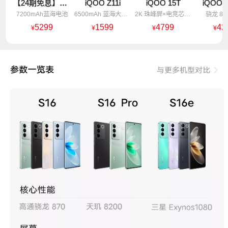
【24期免息】vivo X300 E
iQOO Z11i
iQOO 15T
iQOO 
7200mAh蓝海电池
6500mAh 蓝海大电池
2K 珠峰屏×电竞芯片Q3
骁龙 8
5299
1599
4799
42
¥
¥
¥
¥