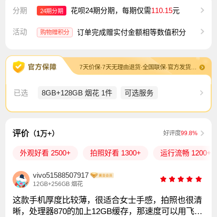
分期
花呗24期分期，每期仅需
110.15
元
24期分期
活动
订单完成赠实付金额相等数值积分
购物赠积分
7天价保·7天无理由退货·全国联保·官方发货及售后·退换货包运费
已选
8GB+128GB 烟花 1件
可选服务
评价
（1万+）
好评度
99.8%
外观好看 2500+
拍照好看 1300+
运行流畅 1200+
vivo51588507917
12GB+256GB 烟花
这款手机厚度比较薄，很适合女士手感，拍照也很清
晰，处理器870的加上12GB缓存，那速度可以用飞一