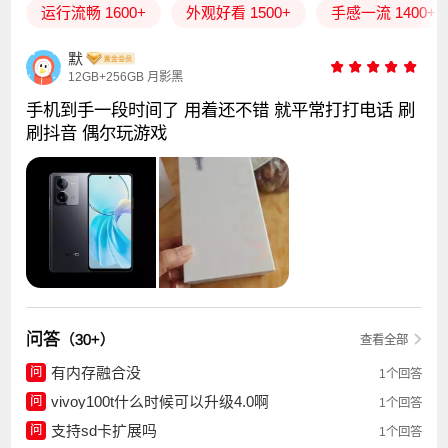
运行流畅 1600+
外观好看 1500+
手感一流 1400+
默
12GB+256GB 月影黑
手机到手一段时间了 用着还不错 就平常打打电话 刷
刷抖音 偶尔玩游戏
问答
（30+）
查看全部
有内存融合没
问
1个回答
vivoy100t什么时候可以升级4.0啊
问
1个回答
支持sd卡扩展吗
问
1个回答