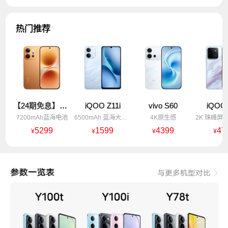
热门推荐
【24期免息】vivo X300 E
iQOO Z11i
vivo S60
iQOO
7200mAh蓝海电池
6500mAh 蓝海大电池
4K原生感
5299
1599
4399
47
¥
¥
¥
¥