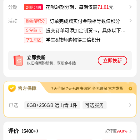
分期
花呗24期分期，每期仅需
71.81
元
24期分期
活动
订单完成赠实付金额相等数值积分
购物赠积分
提交订单可添加定制贺卡，具体以下单为准
定制贺卡
学生&教师购物得三倍积分
学生专区
立即换新
立即换新
以旧换新购新机，享现金补贴
7天价保·7天无理由退货·全国联保·官方发货及售后·退换货包运费
已选
8GB+256GB 远山青 1件
可选服务
评价
（5400+）
好评度
99.8%