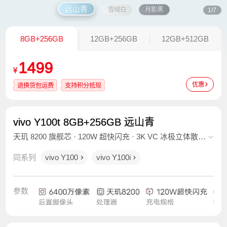
远山青
雪域白
月影黑
1/7
8GB+256GB
12GB+256GB
12GB+512GB
1499
¥
优惠
退换货包运费
支持积分抵现
vivo Y100t 8GB+256GB 远山青
天玑 8200 旗舰芯 · 120W 超快闪充 · 3K VC 冰极立体散热
· 零感蓝光原彩屏 · OIS 光学防抖
同系列
vivo Y100
vivo Y100i
参数