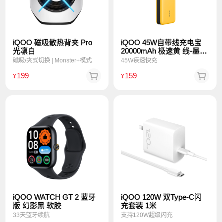
iQOO 磁吸散热背夹 Pro
iQOO 45W自带线充电宝
光凛白
20000mAh 极速黄 线-墨染
黑
磁吸/夹式切换 | Monster+模式
45W疾速快充
199
159
¥
¥
iQOO WATCH GT 2 蓝牙
iQOO 120W 双Type-C闪
版 幻影黑 软胶
充套装 1米
33天蓝牙续航
支持120W超级闪充