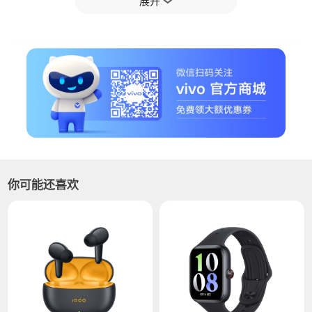
展开
二、【禁止刷单】
为保障所有用户权益，vivo官网禁止以下行为：
1、同一用户72小时内在vivo官网购买手机或其他商品超过
限定数量（限购数量以具体商品下单界面提示为准）；
2、同一用户多次下单不支付，占用库存、批量拒收、恶
意退货等，影响vivo官网正常销售秩序；
3、非正常流程产生订单，包括但不限于违规参与限购活
动、以软件程序生成订单等；
4、购机后7天以上未激活或存在异地激活行为；
你可能还喜欢
注：同一联系号码、付款账号、收货人、下单IP地址、批
量相同（包括雷同/临近/虚构/特殊标记等）的收货地址均
视为同一用户，公司团购用户可联系客服咨询。
若发生上述行为，vivo官网有权单方面取消未出库、未签
收的订单；针对批量地址聚集订单可延后发货或关闭订
单，并取消发货超时赔付；限制其所有账号行为，必要时