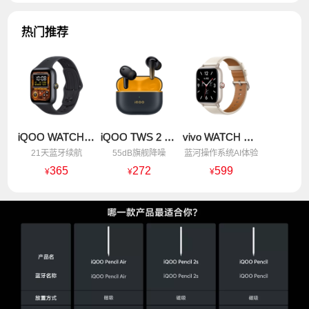
热门推荐
iQOO WATCH GT 蓝牙版 追风黑 软胶
iQOO TWS 2 真无线降噪耳机 幻影黄
vivo WATCH GT eSIM版 晴云白 真皮
21天蓝牙续航
55dB旗舰降噪
蓝河操作系统AI体验
365
272
599
¥
¥
¥