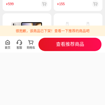
599
155
¥
¥
很抱歉，该商品已下架！查看一下推荐的商品吧
查看推荐商品
首页
客服
购物车
vivo Pad6 Pro 平板电脑
vivo 6A 双Type-C闪充数据
12GB+256GB 自在灰
线 1米 灰色
第五代骁龙8至尊版
支持120W Type-C接口充电器
4499
49
¥
¥