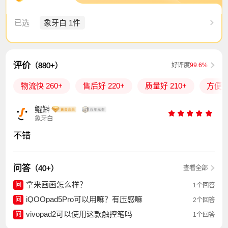
已选
象牙白 1件
评价
（880+）
好评度
99.6%
物流快 260+
售后好 220+
质量好 210+
方便易
鲲鰰
象牙白
不错
问答
（40+）
查看全部
拿来画画怎么样？
问
1个回答
iQOOpad5Pro可以用嘛？有压感嘛
问
2个回答
vivopad2可以使用这款触控笔吗
问
1个回答