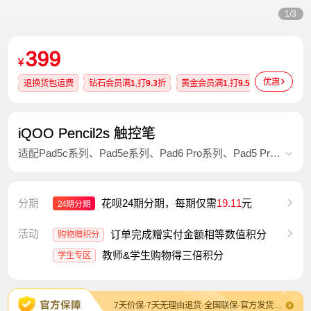
1/3
399
¥
优惠
退换货包运费
钻石会员满
1
,打
9.3
折
黄金会员满
1
,打
9.5
折
白银会员
iQOO Pencil2s 触控笔
适配Pad5c系列、Pad5e系列、Pad6 Pro系列、Pad5 Pro
系列、Pad5系列、Pad2系列、Pad3系列、Pad Air系列
分期
花呗24期分期，每期仅需
19.11
元
24期分期
活动
订单完成赠实付金额相等数值积分
购物赠积分
教师&学生购物得三倍积分
学生专区
7天价保·7天无理由退货·全国联保·官方发货及售后·退换货包运费