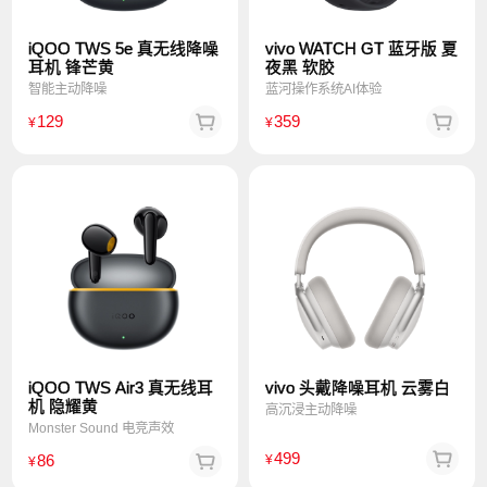
可拉黑、封禁等；订单支付金额将原路返还，账号处置期
限永久有效；
iQOO TWS 5e 真无线降噪
vivo WATCH GT 蓝牙版 夏
耳机 锋芒黄
夜黑 软胶
智能主动降噪
蓝河操作系统AI体验
三、【价格说明】
129
359
¥
¥
1、划线价格：指商品的建议零售价或该商品曾经展示过
的销售价，并非原价，仅供参考；
2、未划线价格/详情页优惠价：指商品的实时标价或在特
定活动、特定时间段下的预计优惠价。最终成交价格会根
据实际参加的优惠活动发生变化，请以订单结算页面的实
际支付价格、优惠条件为准；
3、如遇不可抗力（包括但不限于重大灾害事件、社会事
件、活动受政府机关指令需要停止举办或调整的、活动中
存在大面积作弊行为、活动遭受严重网络攻击或因系统故
iQOO TWS Air3 真无线耳
vivo 头戴降噪耳机 云雾白
机 隐耀黄
高沉浸主动降噪
障导致活动中奖名单大批量出错，活动不能正常进行、导
Monster Sound 电竞声效
致价格显示异常），vivo官网有权取消您的订单。
499
86
¥
¥