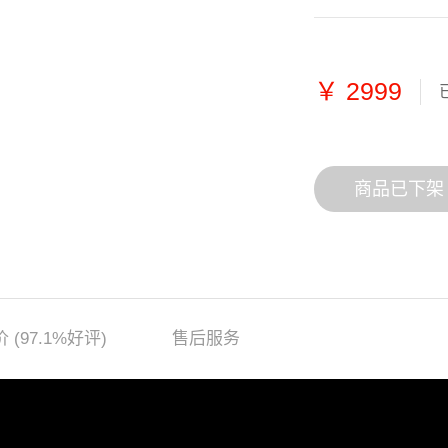
￥
2999
商品已下架
价
(97.1%好评)
售后服务