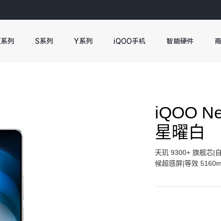
X系列
S系列
Y系列
iQOO手机
智能硬件
iQOO N
星曜白
天玑 9300+ 旗舰芯|自
候超感屏|等效 5160