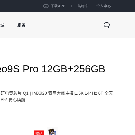
下载APP
购物车
个人中心
商城
服务
eo9S Pro 12GB+256GB
研电竞芯片 Q1 | IMX920 索尼大底主摄|1.5K 144Hz 8T 全天
mAh* 安心续航
赠品