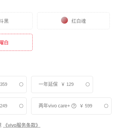
斗黑
红白魂
曜白
359
一年延保
￥
129
249
两年vivo care+
￥
599
意
《vivo服务条款》