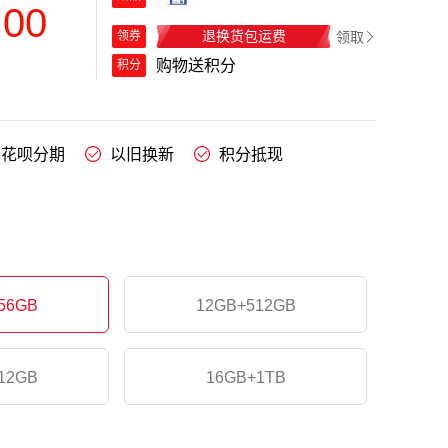
.00
退换货包运费
领取
领券
购物送积分
积分
花呗分期
以旧换新
积分抵现
56GB
12GB+512GB
12GB
16GB+1TB