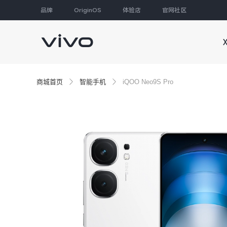
品牌
OriginOS
体验店
官网社区
大家都在搜
商城首页
智能手机
iQOO Neo9S Pro