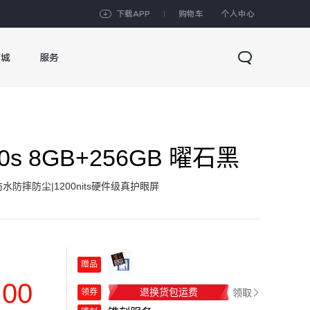
下载APP
购物车
个人中心
商城
服务
500s 8GB+256GB 曜石黑
水防摔防尘|1200nits硬件级真护眼屏
赠品
.00
退换货包运费
领取
领券