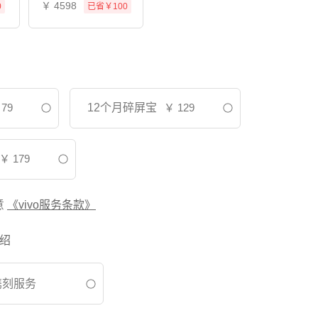
￥
4598
0
已省￥100
79
12个月碎屏宝
￥
129
￥
179
意
《vivo服务条款》
绍
镌刻服务