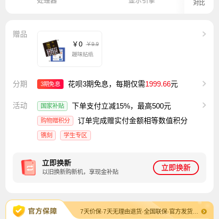
对比
赠品
￥0
￥9.9
趣味贴纸
分期
花呗3期免息，每期仅需
1999.66
元
3期免息
活动
下单支付立减15%，最高500元
国家补贴
订单完成赠实付金额相等数值积分
购物赠积分
镌刻
学生专区
立即换新
立即换新
以旧换新购新机，享现金补贴
7天价保·7天无理由退货·全国联保·官方发货及售后·退换货包运费