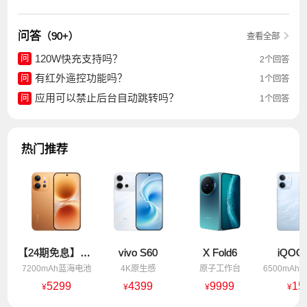
问答
（90+）
查看全部
120W快充支持吗？
问
2个回答
有红外遥控功能吗？
问
1个回答
应用可以禁止后台自动跳转吗？
问
1个回答
热门推荐
【24期免息】vivo X300 E
vivo S60
X Fold6
iQOO 
7200mAh蓝海电池
4K原生感
原子工作台
5299
4399
9999
15
¥
¥
¥
¥