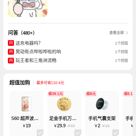
问答
（480+）
查看全部
送充电器吗？
问
1个回答
晃动有点哗啦哗啦的响
问
1个回答
玩王者和三角洲流畅
问
1个回答
超值加购
最多可省110.4元
省39.1元
省8元
省6.1
S60 超声波钢化膜
足金手机万能贴 马上有钱
手机气囊支架
手机
19
29.9
2
9
￥69
￥10