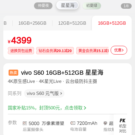
星星海
仲夏夜
初夏绿
1/8
6GB
16GB+256GB
12GB+512GB
16GB+512GB
4399
¥
优惠
退换货包运费
钻石会员满
20.1
减
20
黄金会员满
15.1
减
15
白银会员
vivo S60 16GB+512GB 星星海
4K原生感Live · 4K星光Live · 云台级防抖主摄
同系列
vivo S60 元气版
国家补贴15%，封顶500元，点击领取
参数
机型
对比