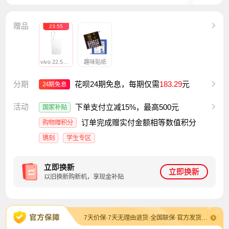
赠品
23
:
52
vivo 22.5W 自带线充电宝 A1 10000mAh 云峰白
趣味贴纸
分期
花呗24期免息，每期仅需
183.29
元
24期免息
活动
下单支付立减15%，最高500元
国家补贴
订单完成赠实付金额相等数值积分
购物赠积分
镌刻
学生专区
立即换新
立即换新
以旧换新购新机，享现金补贴
7天价保·7天无理由退货·全国联保·官方发货及售后·退换货包运费