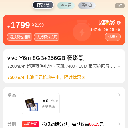
夜影黑
冰青绿
雪屿白
1/7
1799
¥
2199
¥
距结束
09
:
25
:
37
优惠
退换货包运费
支持积分抵现
vivo Y6m 8GB+256GB 夜影黑
7200mAh 超薄蓝海电池 · 天玑 7400 · LCD 莱茵护眼屏 ·
5000 万索尼超清主摄 · OriginOS 6
7500mAh电池千元机热销中，限时优惠
赠品
￥0
￥9.9
趣味贴纸
分期
花呗24期分期，每期仅需
86.19
元
24期分期