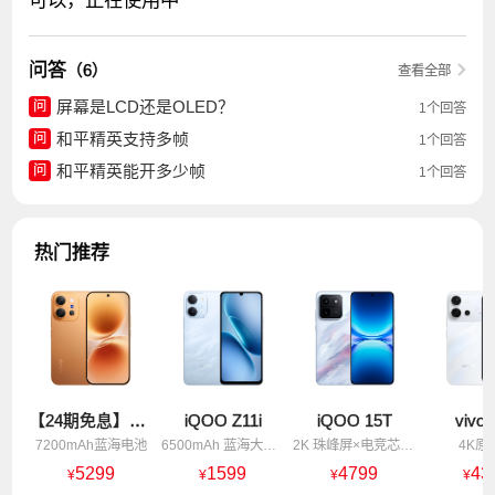
问答
（6）
查看全部
屏幕是LCD还是OLED？
问
1个回答
和平精英支持多帧
问
1个回答
和平精英能开多少帧
问
1个回答
热门推荐
【24期免息】vivo X300 E
iQOO Z11i
iQOO 15T
vivo 
7200mAh蓝海电池
6500mAh 蓝海大电池
2K 珠峰屏×电竞芯片Q3
4K原
5299
1599
4799
43
¥
¥
¥
¥