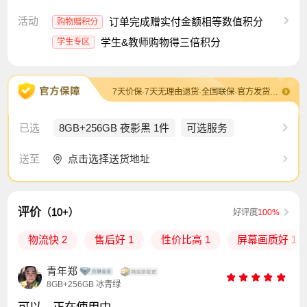
活动
订单完成赠实付金额相等数值积分
购物赠积分
学生&教师购物得三倍积分
学生专区
7天价保·7天无理由退货·全国联保·官方发货及售后·退换货包运费
已选
8GB+256GB 夜影黑 1件
可选服务
点击选择送货地址
送至
评价
（10+）
好评度
100%
物流快 2
售后好 1
性价比高 1
屏幕画质好 1
青年郑
8GB+256GB 冰青绿
可以，正在使用中