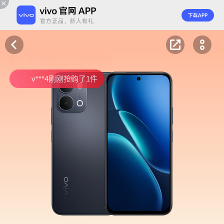
在***棉刚刚抢购了1件