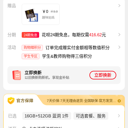
赠品
￥0
￥9.9
趣味贴纸
分期
花呗24期免息，每期仅需
416.62
元
24期免息
活动
订单完成赠实付金额相等数值积分
购物赠积分
学生&教师购物得三倍积分
学生专区
立即换新
立即换新
以旧换新购新机，享现金补贴
7天价保·7天无理由退货·全国联保·官方发货及售后·退换货包运费
已选
16GB+512GB 蓝洞 1件
可选套餐、服务