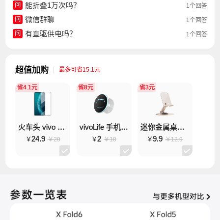
能折叠1万次吗？
问
1个回答
微信群聊
问
1个回答
有直驱供电吗？
问
1个回答
超值加购
最多可省15.1元
省4.1元
省8元
省3元
火车头 vivo X Fold6 副屏钢化膜
vivoLife 手机气囊支架
迷你金属桌面支架
24.9
2
9.9
￥29
￥10
￥12.9