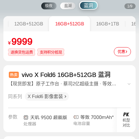
蓝洞
极夜
盐湖
1/9
B
12GB+512GB
16GB+512GB
16GB+1TB
16
9999
¥
优惠
退换货包运费
支持积分抵现
vivo X Fold6 16GB+512GB 蓝洞
【现货即发】原子工作台 · 蔡司2亿超级主摄 · 等效
7000mAh蓝海电池
同系列
X Fold6 影像套装
参数
机型
对比