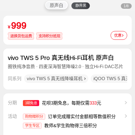
原声白
静界黑
1/8
999
¥
优惠
退换货包运费
支持积分抵现
vivo TWS 5 Pro 真无线Hi-Fi耳机 原声白
圈铁纯净音质 · 四麦深海智慧降噪2.0 · 独立Hi-Fi DAC芯片
同系列
vivo TWS 5 真无线降噪耳机
iQOO TWS 5 真
分期
花呗3期免息，每期仅需
333
元
3期免息
活动
订单完成赠实付金额相等数值积分
购物赠积分
教师&学生购物得三倍积分
学生专区