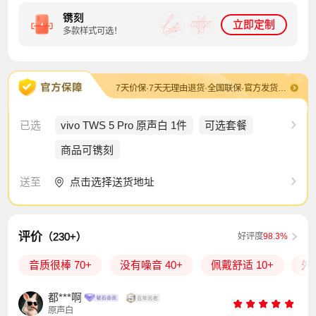
镌刻
立即定制
多款样式可选！
7天价保·7天无理由退货·全国联保·官方发货及售后·退换货包运费
已选
vivo TWS 5 Pro 原声白 1件
可选套餐
商品可镌刻
点击选择送货地址
送至
评价
（230+）
好评度
98.3%
音质很棒 70+
没有噪音 40+
佩戴舒适 10+
外
都***啊
原声白