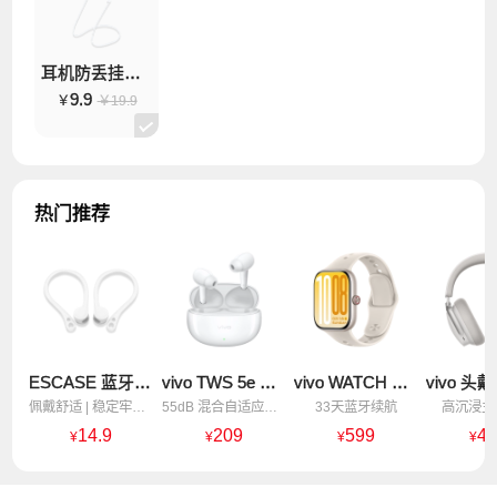
耳机防丢挂绳 磁吸款
9.9
￥19.9
热门推荐
ESCASE 蓝牙耳机耳挂
vivo TWS 5e 真无线降噪耳机 留白
vivo WATCH GT 2 蓝牙版 空格白 软胶
佩戴舒适 | 稳定牢固 | 轻盈无负担
55dB 混合自适应降噪
33天蓝牙续航
高沉浸主
14.9
209
599
4
¥
¥
¥
¥