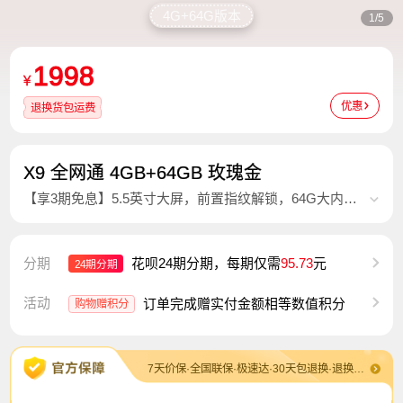
4G+64G版本
1/5
1998
¥
优惠
退换货包运费
X9 全网通 4GB+64GB 玫瑰金
【享3期免息】5.5英寸大屏，前置指纹解锁，64G大内
存，应用分屏，更多精彩！
分期
花呗24期分期，每期仅需
95.73
元
24期分期
活动
订单完成赠实付金额相等数值积分
购物赠积分
7天价保·全国联保·极速达·30天包退换·退换货包运费