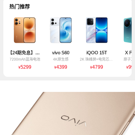
热门推荐
【24期免息】vivo X300 E
vivo S60
iQOO 15T
X Fo
7200mAh蓝海电池
4K原生感
2K 珠峰屏×电竞芯片Q3
原子工
5299
4399
4799
99
¥
¥
¥
¥